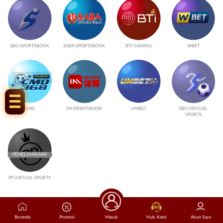
SBO SPORTSBOOK
SABA SPORTSBOOK
BTI GAMING
WBET
GACOR!
CMD
IM SPORTSBOOK
UMBET
SBO VIRTUAL
SPORTS
PP VIRTUAL SPORTS
BOGA88: Best Free Official Game Website | 24
Hours Service | Link Boga88 Login Online Slot
Beranda
Promosi
Masuk
Hub. Kami
Akun Saya