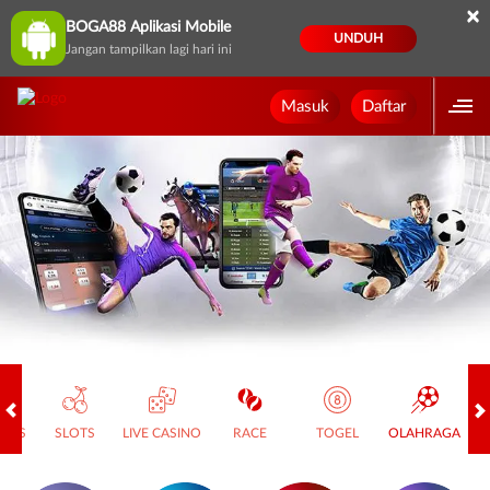
×
BOGA88 Aplikasi Mobile
UNDUH
Jangan tampilkan lagi hari ini
Masuk
Daftar
MES
SLOTS
LIVE CASINO
RACE
TOGEL
OLAHRAGA
CR