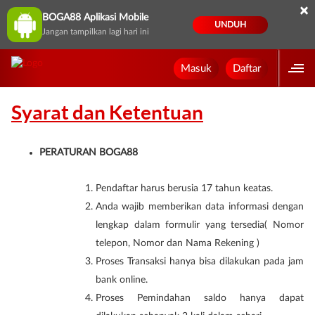
×
BOGA88 Aplikasi Mobile
UNDUH
Jangan tampilkan lagi hari ini
Masuk
Daftar
Syarat dan Ketentuan
PERATURAN BOGA88
Pendaftar harus berusia 17 tahun keatas.
Anda wajib memberikan data informasi dengan
lengkap dalam formulir yang tersedia( Nomor
telepon, Nomor dan Nama Rekening )
Proses Transaksi hanya bisa dilakukan pada jam
bank online.
Proses Pemindahan saldo hanya dapat